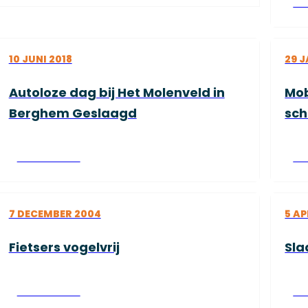
Le
10 JUNI 2018
29 J
Autoloze dag bij Het Molenveld in
Mob
Berghem Geslaagd
sc
Lees verder
Le
7 DECEMBER 2004
5 AP
Fietsers vogelvrij
Sla
Lees verder
Le