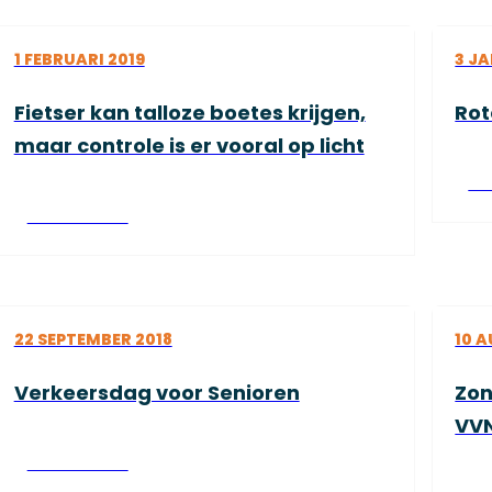
1 FEBRUARI 2019
3 JA
Fietser kan talloze boetes krijgen,
Rot
maar controle is er vooral op licht
Le
Lees verder
22 SEPTEMBER 2018
10 
Verkeersdag voor Senioren
Zon
VVN
Lees verder