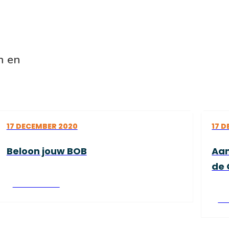
n en
17 DECEMBER 2020
17 
Beloon jouw BOB
Aan
de 
Lees verder
Le