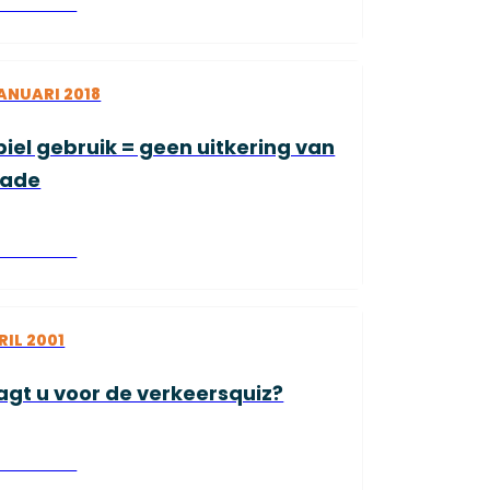
es verder
ANUARI 2018
iel gebruik = geen uitkering van
hade
es verder
RIL 2001
agt u voor de verkeersquiz?
es verder