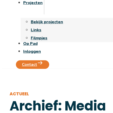
Projecten
Bekijk projecten
Links
Filmpjes
Op Pad
Inloggen
Contact
ACTUEEL
Archief: Media