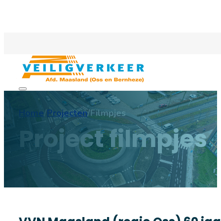
Home
/
Projecten
/
Filmpjes
Project filmpjes