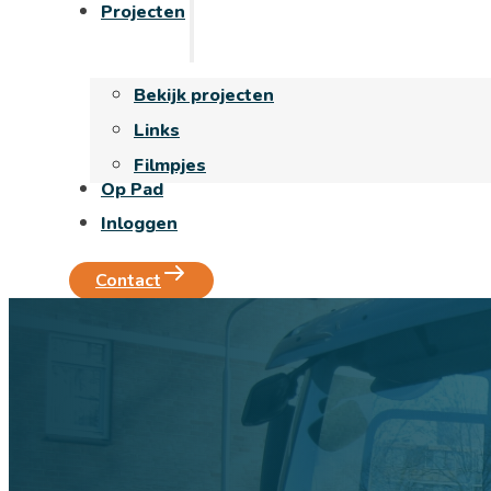
Projecten
Bekijk projecten
Links
Filmpjes
Op Pad
Inloggen
Contact