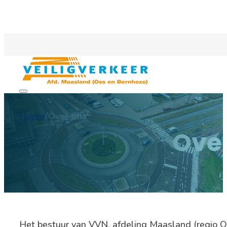
Home
/
Over ons
Over
Het bestuur van VVN, afdeling Maasland (regio Oss