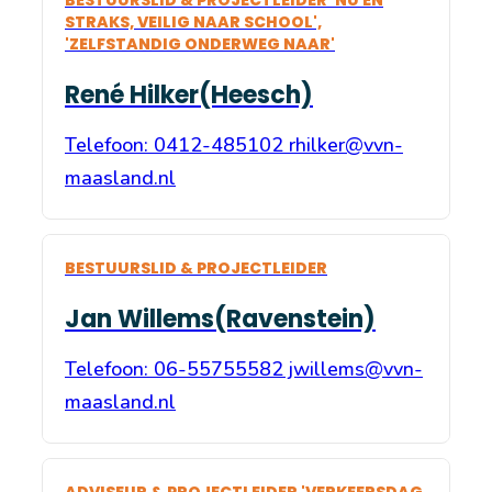
STRAKS, VEILIG NAAR SCHOOL',
'ZELFSTANDIG ONDERWEG NAAR'
René Hilker(Heesch)
Telefoon: 0412-485102 rhilker@vvn-
maasland.nl
BESTUURSLID & PROJECTLEIDER
Jan Willems(Ravenstein)
Telefoon: 06-55755582 jwillems@vvn-
maasland.nl
ADVISEUR & PROJECTLEIDER 'VERKEERSDAG