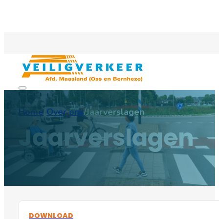
Home
/
Over ons
/
Jaarverslagen
Jaarverslagen
DOWNLOAD