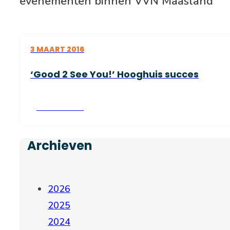
evenementen binnen VVN Maasland
3 MAART 2016
‘Good 2 See You!’ Hooghuis succes
Lees verder
Archieven
2026
2025
2024