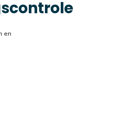
gscontrole
n en