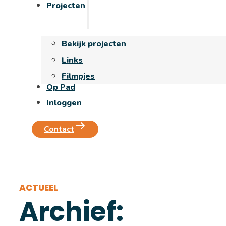
Projecten
Bekijk projecten
Links
Filmpjes
Op Pad
Inloggen
Contact
ACTUEEL
Archief: