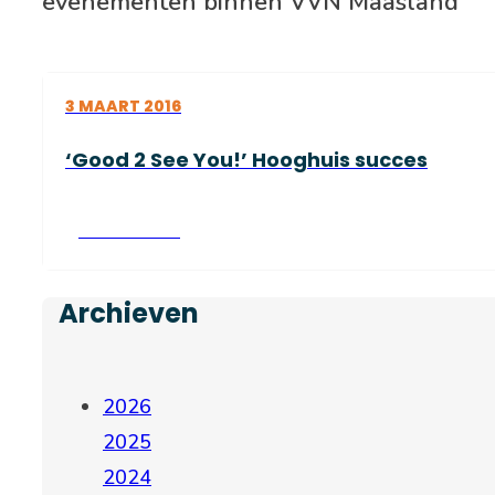
evenementen binnen VVN Maasland
3 MAART 2016
‘Good 2 See You!’ Hooghuis succes
Lees verder
Archieven
2026
2025
2024