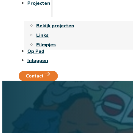
Projecten
Bekijk projecten
Links
Filmpjes
Op Pad
Inloggen
Contact