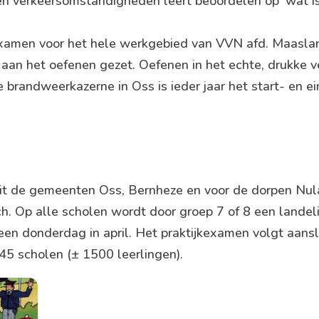
en verkeersomstandigheden leert beoordelen op ‘wat is 
sexamen voor het hele werkgebied van VVN afd. Maasl
aan het oefenen gezet. Oefenen in het echte, drukke v
 brandweerkazerne in Oss is ieder jaar het start- en e
it de gemeenten Oss, Bernheze en voor de dorpen Nul
h. Op alle scholen wordt door groep 7 of 8 een landelijk
en donderdag in april. Het praktijkexamen volgt aansl
 scholen (± 1500 leerlingen).