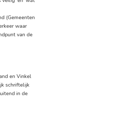
veilig’ en ‘wat
and (Gemeenten
erkeer waar
indpunt van de
and en Vinkel
 schriftelijk
uitend in de