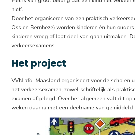
Het is van groot belang dat een kind het verkeer 
niet’.
Door het organiseren van een praktisch verkeer
Oss en Bernheze) worden kinderen èn hun ouders 
kinderen vroeg of laat deel van gaan uitmaken. De
verkeersexamens.
Het project
VVN afd. Maasland organiseert voor de scholen u
het verkeersexamen, zowel schriftelijk als praktisc
examen afgelegd. Over het algemeen valt dit op e
weken daarna met een deelname van gemiddeld 45