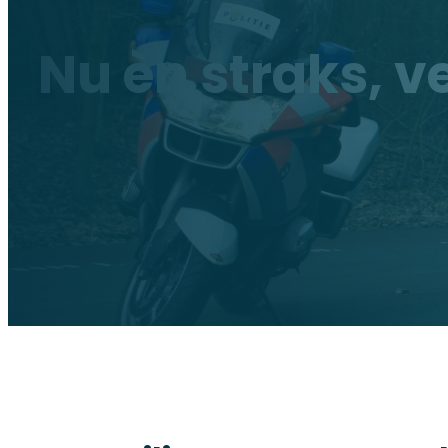
Nu èn straks, v