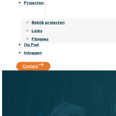
Projecten
Bekijk projecten
Links
Filmpjes
Op Pad
Inloggen
Contact