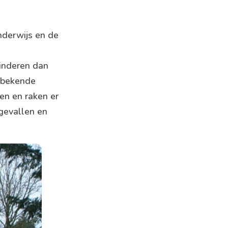
nderwijs en de
inderen dan
onbekende
en en raken er
gevallen en