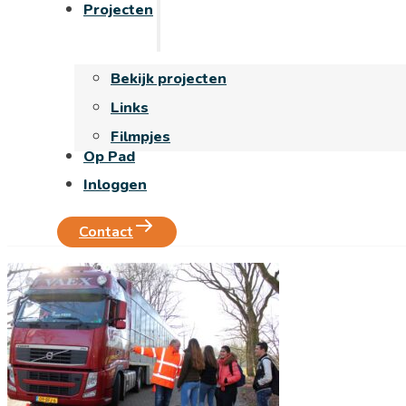
Projecten
Bekijk projecten
Links
Filmpjes
Op Pad
Inloggen
Contact