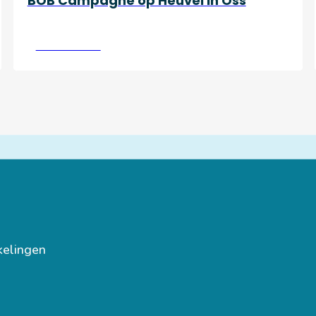
BOB Campagne op Heuvel in Oss
Lees verder
kelingen