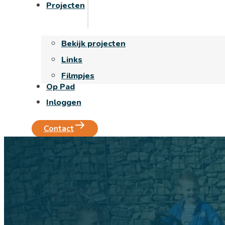
Projecten
Bekijk projecten
Links
Filmpjes
Op Pad
Inloggen
Contact