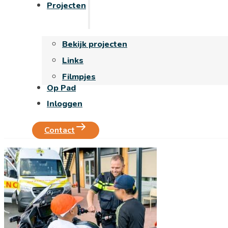
Projecten
Bekijk projecten
Links
Filmpjes
Op Pad
Inloggen
Contact