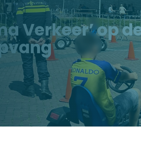
ema Verkeer’ op d
opvang