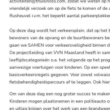
activiteiten@thuisinoss.com, zodat we weten op
vriendelijk verzoek om op de fiets te komen of de
Rusheuvel i.v.m. het beperkt aantal parkeerplekke
Op deze dag wordt het verkeersplein, dat op het t
bewoners van de opvang en de buurtbewoners bes
gaan we SAMEN voor verkeersveiligheid binnen 
De projectleiding van VVN Maasland heeft in same
leeftijdscategorieën o.a. het volgende op het pr
aanwezige voertuigen voor kinderen. Op een spee
basisverkeersregels gegeven. Voor zowel volwass
fietsbehendigheidsparcours af te leggen. Ook hier
Om van deze dag een nog groter succes te maken 
Kinderen mogen plaatsnemen in een politieauto of
en uitleg krijgen over het werk van een brandwee