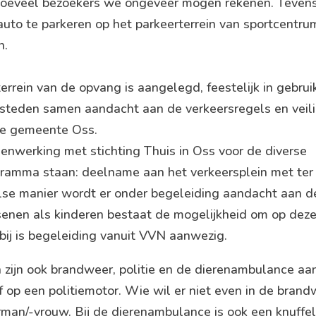
 hoeveel bezoekers we ongeveer mogen rekenen. Tevens
 auto te parkeren op het parkeerterrein van sportcentr
n.
errein van de opvang is aangelegd, feestelijk in gebr
teden samen aandacht aan de verkeersregels en veilig
de gemeente Oss.
nwerking met stichting Thuis in Oss voor de diverse
ogramma staan: deelname aan het verkeersplein met ter
lse manier wordt er onder begeleiding aandacht aan d
enen als kinderen bestaat de mogelijkheid om op dez
bij is begeleiding vanuit VVN aanwezig.
zijn ook brandweer, politie en de dierenambulance aa
 op een politiemotor. Wie wil er niet even in de brand
rman/-vrouw. Bij de dierenambulance is ook een knuffe