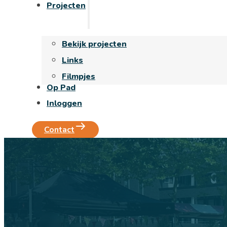
Projecten
Bekijk projecten
Links
Filmpjes
Op Pad
Inloggen
Contact