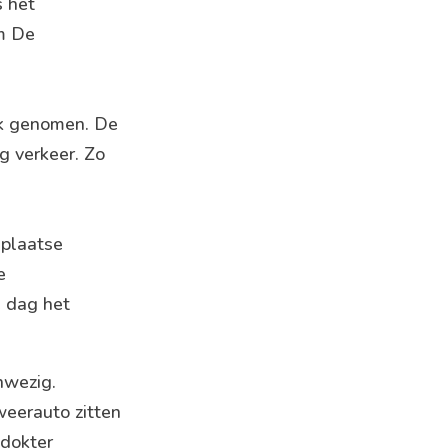
 het
um De
uik genomen. De
 verkeer. Zo
 plaatse
e
e dag het
nwezig.
weerauto zitten
ldokter