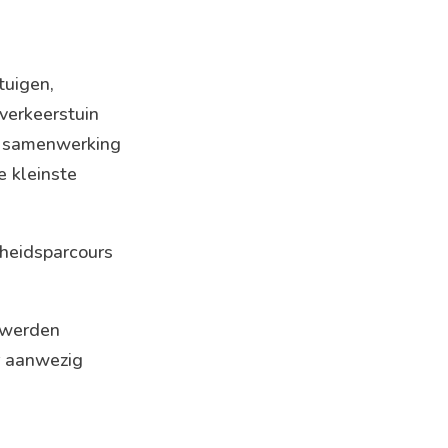
tuigen,
verkeerstuin
in samenwerking
e kleinste
gheidsparcours
r werden
r aanwezig