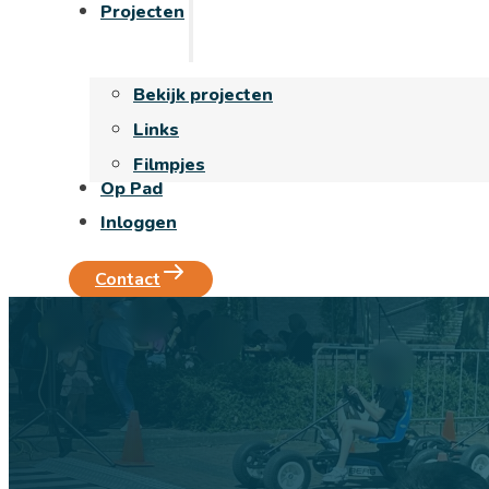
Projecten
Bekijk projecten
Links
Filmpjes
Op Pad
Inloggen
Contact