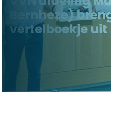
VVN afdeling Ma
Bernheze) brengt
vertelboekje uit