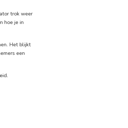
tor trok weer
n hoe je in
n. Het blijkt
lnemers een
eid.