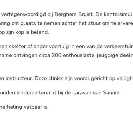
ertegenwoordigd bij Berghem Bruist. De kantelsimula
varing om plaats te nemen achter het stuur om te ervare
p zijn kop is beland.
 skelter of ander voertuig in een van de verkeerstuine
lname ontvingen circa 200 enthousiaste, jeugdige dee
instructeur. Deze clinics zijn vooral gericht op veiligh
konden kinderen terecht bij de caravan van Sannie.
erhaling vatbaar is.