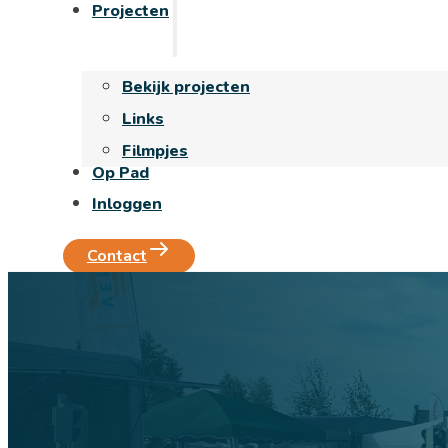
Projecten
Bekijk projecten
Links
Filmpjes
Op Pad
Inloggen
Contact