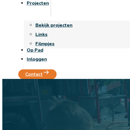
Projecten
Bekijk projecten
Links
Filmpjes
Op Pad
Inloggen
Contact