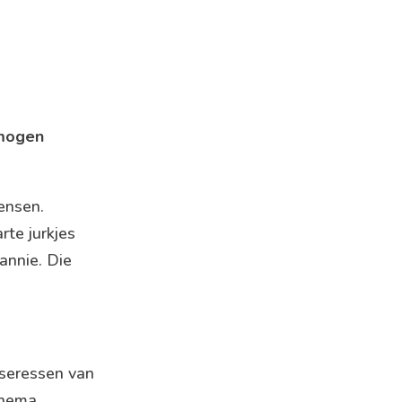
rmogen
ensen.
rte jurkjes
annie. Die
seressen van
thema