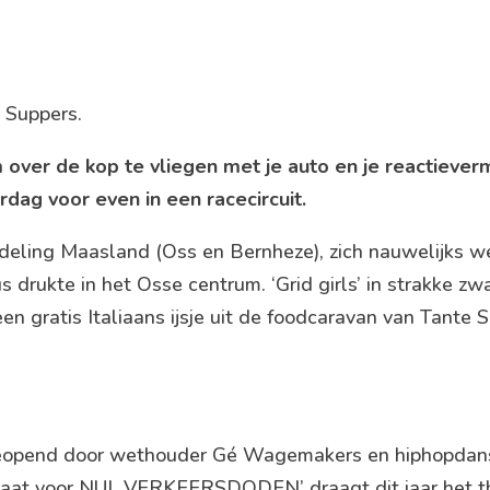
 Suppers.
 over de kop te vliegen met je auto en je reactieve
dag voor even in een racecircuit.
fdeling Maasland (Oss en Bernheze), zich nauwelijks w
drukte in het Osse centrum. ‘Grid girls’ in strakke zwa
n gratis Italiaans ijsje uit de foodcaravan van Tante S
 geopend door wethouder Gé Wagemakers en hiphopdan
t gaat voor NUL VERKEERSDODEN’ draagt dit jaar het 