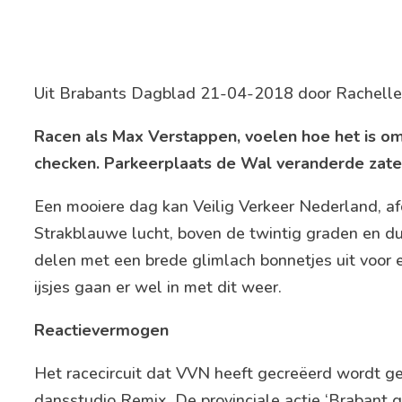
Uit Brabants Dagblad
21-04-2018 door
Rachelle
Racen als Max Verstappen, voelen hoe het is om
checken. Parkeerplaats de Wal veranderde zater
Een mooiere dag kan Veilig Verkeer Nederland, a
Strakblauwe lucht, boven de twintig graden en dus 
delen met een brede glimlach bonnetjes uit voor ee
ijsjes gaan er wel in met dit weer.
Reactievermogen
Het racecircuit dat VVN heeft gecreëerd wordt
dansstudio Remix. De provinciale actie ‘Braban