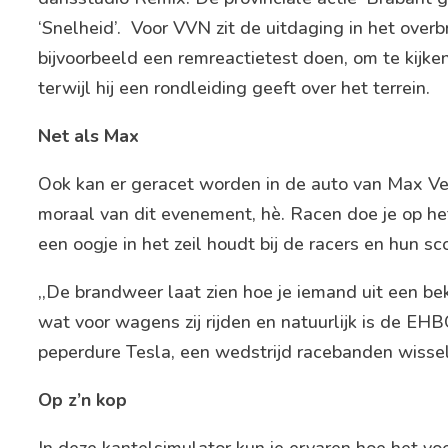
‘Snelheid’. Voor VVN zit de uitdaging in het ove
bijvoorbeeld een remreactietest doen, om te kijken 
terwijl hij een rondleiding geeft over het terrein.
Net als Max
Ook kan er geracet worden in de auto van Max Ver
moraal van dit evenement, hè. Racen doe je op het c
een oogje in het zeil houdt bij de racers en hun sco
,,De brandweer laat zien hoe je iemand uit een be
wat voor wagens zij rijden en natuurlijk is de EHBO
peperdure Tesla, een wedstrijd racebanden wissel
Op z’n kop