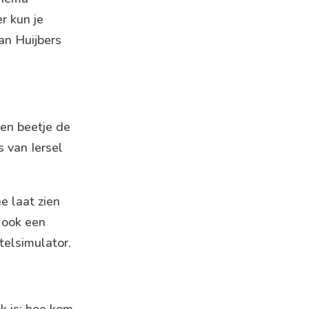
r kun je
Jan Huijbers
een beetje de
s van Iersel
e laat zien
n ook een
telsimulator.