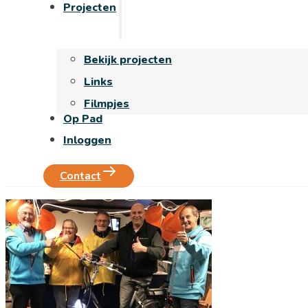
Projecten
Bekijk projecten
Links
Filmpjes
Op Pad
Inloggen
Contact