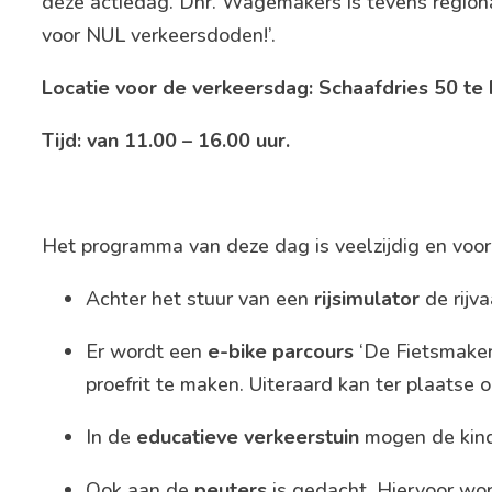
deze actiedag. Dhr. Wagemakers is tevens regio
voor NUL verkeersdoden!’.
Locatie voor de verkeersdag: Schaafdries 50 te 
Tijd: van 11.00 – 16.00 uur.
Het programma van deze dag is veelzijdig en voor 
Achter het stuur van een
rijsimulator
de rijv
Er wordt een
e-bike parcours
‘De Fietsmaker
proefrit te maken. Uiteraard kan ter plaatse 
In de
educatieve verkeerstuin
mogen de kinde
Ook aan de
peuters
is gedacht. Hiervoor wo