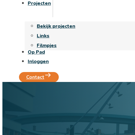
Projecten
Bekijk projecten
Links
Filmpjes
Op Pad
Inloggen
Contact