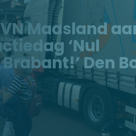
VN Maasland aa
ctiedag ‘Nul
Brabant!’ Den B