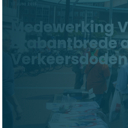
17 JUNI 2015
Medewerking V
Brabantbrede a
Verkeersdoden 