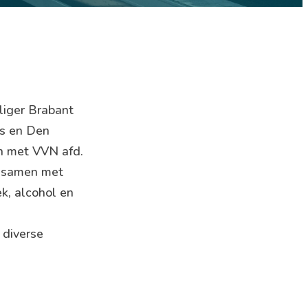
liger Brabant
ss en Den
n met VVN afd.
n samen met
k, alcohol en
 diverse