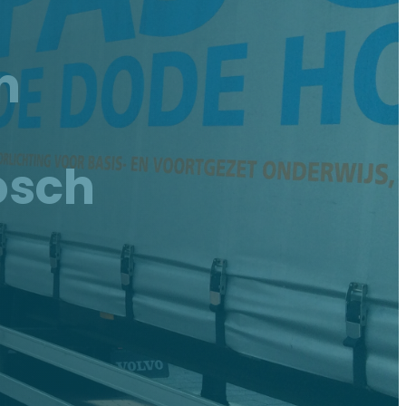
n
osch